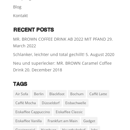
Blog
Kontakt
RECENT POSTS
MR. BROWN COFFEE DRINK AB 2022 MIT PFAND
29.
March 2022
Schlanker, leichter und total gechillt!
5. August 2020
Neu und superlecker: MR. BROWN Caramel Coffee
Drink
20. December 2018
TAGS
Air Sofa
Berlin
Blackfoot
Bochum
Caffé Latte
Caffé Mocha
Düsseldorf
Eisbachwelle
Eiskaffee Cappuccino
Eiskaffee Classic
Eiskaffee Vanilla
Frankfurt am Main
Gadget
Gewinnspiel
Hamburg
Hauptbahnhof
Jobs