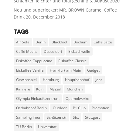
Schlanker, leichter und total gechillt!
5. August 2020
Neu und superlecker: MR. BROWN Caramel Coffee
Drink
20. December 2018
TAGS
Air Sofa
Berlin
Blackfoot
Bochum
Caffé Latte
Caffé Mocha
Düsseldorf
Eisbachwelle
Eiskaffee Cappuccino
Eiskaffee Classic
Eiskaffee Vanilla
Frankfurt am Main
Gadget
Gewinnspiel
Hamburg
Hauptbahnhof
Jobs
Karriere
Köln
MyZeil
München
Olympia Einkaufszentrum
Optimolwerke
Ostbahnhof Berlin
Outdoor
P1 Club
Promotion
Sampling Tour
Schützenstr
Sixt
Stuttgart
TU Berlin
Universität