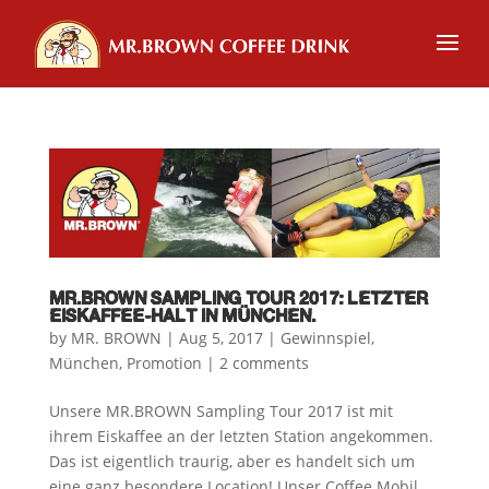
MR.BROWN SAMPLING TOUR 2017: LETZTER
EISKAFFEE-HALT IN MÜNCHEN.
by
MR. BROWN
|
Aug 5, 2017
|
Gewinnspiel
,
München
,
Promotion
|
2 comments
Unsere MR.BROWN Sampling Tour 2017 ist mit
ihrem Eiskaffee an der letzten Station angekommen.
Das ist eigentlich traurig, aber es handelt sich um
eine ganz besondere Location! Unser Coffee Mobil