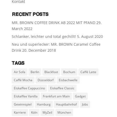
Kontakt
RECENT POSTS
MR. BROWN COFFEE DRINK AB 2022 MIT PFAND
29.
March 2022
Schlanker, leichter und total gechillt!
5. August 2020
Neu und superlecker: MR. BROWN Caramel Coffee
Drink
20. December 2018
TAGS
Air Sofa
Berlin
Blackfoot
Bochum
Caffé Latte
Caffé Mocha
Düsseldorf
Eisbachwelle
Eiskaffee Cappuccino
Eiskaffee Classic
Eiskaffee Vanilla
Frankfurt am Main
Gadget
Gewinnspiel
Hamburg
Hauptbahnhof
Jobs
Karriere
Köln
MyZeil
München