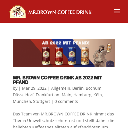
MR. BROWN COFFEE DRINK AB 2022 MIT
PFAND
by
|
Mar 29, 2022
|
Allgemein
,
Berlin
,
Bochum
,
Düsseldorf
,
Frankfurt am Main
,
Hamburg
,
Köln
,
München
,
Stuttgart
|
0 comments
Das Team von MR.BROWN COFFEE DRINK nimmt das
Thema Umweltschutz sehr ernst und stellt daher die
beliebten Kaffeespezialitäten auf Pfanddosen um.