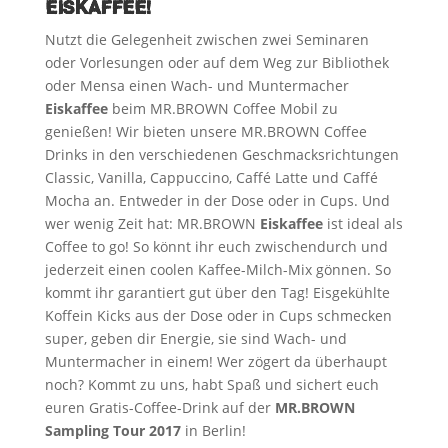
EISKAFFEE!
Nutzt die Gelegenheit zwischen zwei Seminaren
oder Vorlesungen oder auf dem Weg zur Bibliothek
oder Mensa einen Wach- und Muntermacher
Eiskaffee
beim MR.BROWN Coffee Mobil zu
genießen! Wir bieten unsere MR.BROWN Coffee
Drinks in den verschiedenen Geschmacksrichtungen
Classic, Vanilla, Cappuccino, Caffé Latte und Caffé
Mocha an. Entweder in der Dose oder in Cups. Und
wer wenig Zeit hat: MR.BROWN
Eiskaffee
ist ideal als
Coffee to go! So könnt ihr euch zwischendurch und
jederzeit einen coolen Kaffee-Milch-Mix gönnen. So
kommt ihr garantiert gut über den Tag! Eisgekühlte
Koffein Kicks aus der Dose oder in Cups schmecken
super, geben dir Energie, sie sind Wach- und
Muntermacher in einem! Wer zögert da überhaupt
noch? Kommt zu uns, habt Spaß und sichert euch
euren Gratis-Coffee-Drink auf der
MR.BROWN
Sampling Tour 2017
in Berlin!