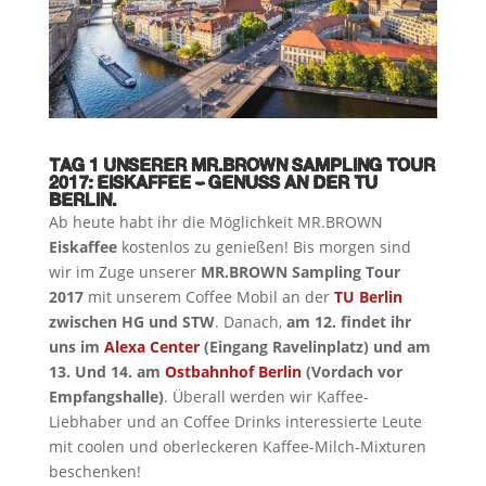
TAG 1 UNSERER MR.BROWN SAMPLING TOUR
2017: EISKAFFEE – GENUSS AN DER TU
BERLIN.
Ab heute habt ihr die Möglichkeit MR.BROWN
Eiskaffee
kostenlos zu genießen! Bis morgen sind
wir im Zuge unserer
MR.BROWN Sampling Tour
2017
mit unserem Coffee Mobil an der
TU Berlin
zwischen HG und STW
. Danach,
am 12. findet ihr
uns im
Alexa Center
(Eingang Ravelinplatz) und am
13. Und 14. am
Ostbahnhof Berlin
(Vordach vor
Empfangshalle)
. Überall werden wir Kaffee-
Liebhaber und an Coffee Drinks interessierte Leute
mit coolen und oberleckeren Kaffee-Milch-Mixturen
beschenken!