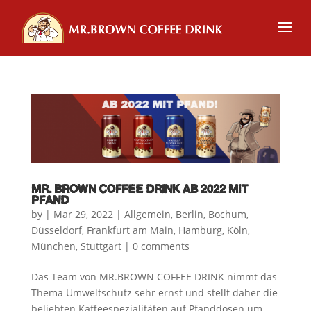
MR. BROWN COFFEE DRINK AB 2022 MIT
PFAND
by
|
Mar 29, 2022
|
Allgemein
,
Berlin
,
Bochum
,
Düsseldorf
,
Frankfurt am Main
,
Hamburg
,
Köln
,
München
,
Stuttgart
|
0 comments
Das Team von MR.BROWN COFFEE DRINK nimmt das
Thema Umweltschutz sehr ernst und stellt daher die
beliebten Kaffeespezialitäten auf Pfanddosen um.