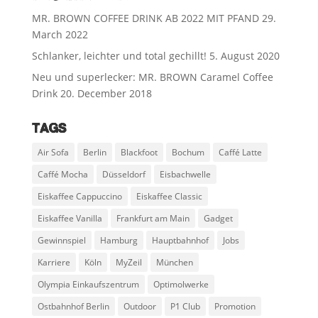
MR. BROWN COFFEE DRINK AB 2022 MIT PFAND
29.
March 2022
Schlanker, leichter und total gechillt!
5. August 2020
Neu und superlecker: MR. BROWN Caramel Coffee
Drink
20. December 2018
TAGS
Air Sofa
Berlin
Blackfoot
Bochum
Caffé Latte
Caffé Mocha
Düsseldorf
Eisbachwelle
Eiskaffee Cappuccino
Eiskaffee Classic
Eiskaffee Vanilla
Frankfurt am Main
Gadget
Gewinnspiel
Hamburg
Hauptbahnhof
Jobs
Karriere
Köln
MyZeil
München
Olympia Einkaufszentrum
Optimolwerke
Ostbahnhof Berlin
Outdoor
P1 Club
Promotion