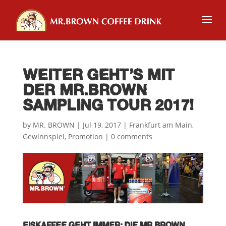
WEITER GEHT’S MIT
DER MR.BROWN
SAMPLING TOUR 2017!
by
MR. BROWN
|
Jul 19, 2017
|
Frankfurt am Main
,
Gewinnspiel
,
Promotion
|
0 comments
EISKAFFEE GEHT IMMER: DIE MR.BROWN