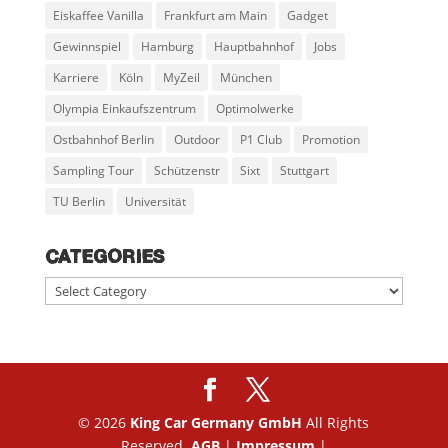
Eiskaffee Vanilla
Frankfurt am Main
Gadget
Gewinnspiel
Hamburg
Hauptbahnhof
Jobs
Karriere
Köln
MyZeil
München
Olympia Einkaufszentrum
Optimolwerke
Ostbahnhof Berlin
Outdoor
P1 Club
Promotion
Sampling Tour
Schützenstr
Sixt
Stuttgart
TU Berlin
Universität
CATEGORIES
Categories
© 2026
King Car Germany GmbH
All Rights
Reserved.
AGB
|
Impressum
|