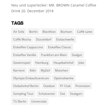
Neu und superlecker: MR. BROWN Caramel Coffee
Drink
20. December 2018
TAGS
Air Sofa
Berlin
Blackfoot
Bochum
Caffé Latte
Caffé Mocha
Düsseldorf
Eisbachwelle
Eiskaffee Cappuccino
Eiskaffee Classic
Eiskaffee Vanilla
Frankfurt am Main
Gadget
Gewinnspiel
Hamburg
Hauptbahnhof
Jobs
Karriere
Köln
MyZeil
München
Olympia Einkaufszentrum
Optimolwerke
Ostbahnhof Berlin
Outdoor
P1 Club
Promotion
Sampling Tour
Schützenstr
Sixt
Stuttgart
TU Berlin
Universität