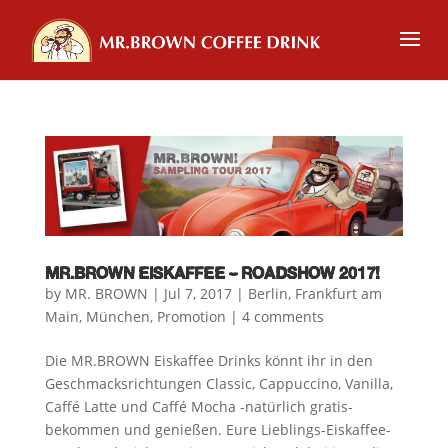
MR.BROWN EISKAFFEE – ROADSHOW 2017!
by
MR. BROWN
|
Jul 7, 2017
|
Berlin
,
Frankfurt am
Main
,
München
,
Promotion
|
4 comments
Die MR.BROWN Eiskaffee Drinks könnt ihr in den
Geschmacksrichtungen Classic, Cappuccino, Vanilla,
Caffé Latte und Caffé Mocha -natürlich gratis-
bekommen und genießen. Eure Lieblings-Eiskaffee-